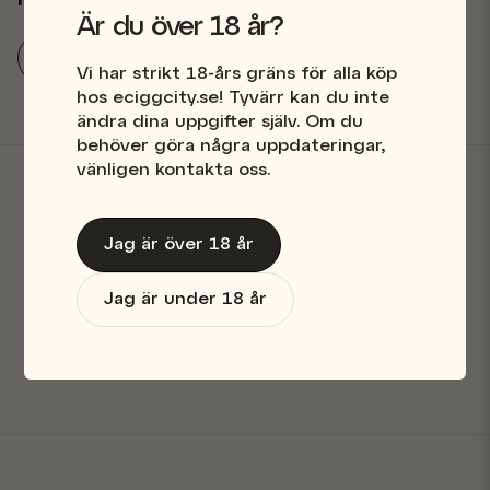
Fråga oss något om denna produkten...
watt.
Är du över 18 år?
Coils
Coils & Pods
Vaporesso
Vi har strikt 18-års gräns för alla köp
hos eciggcity.se! Tyvärr kan du inte
name
Namn
ändra dina uppgifter själv. Om du
behöver göra några uppdateringar,
vänligen kontakta oss.
email
Mejladress
Butik i Stockholm
Jag är över 18 år
Snabba leveranser
Jag är under 18 år
Ja, ni får publicera min fråga
Säkra betalningar