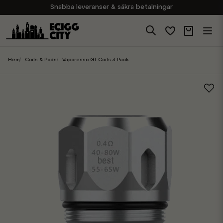
Snabba leveranser & säkra betalningar
Handla i vår butik på Sveavägen
Brett sortiment av produkter
Experter på E-Cigg
Hem
Coils & Pods
Vaporesso GT Coils 3-Pack