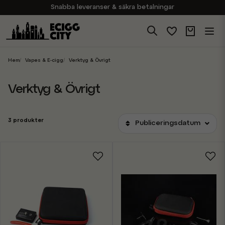
Snabba leveranser & säkra betalningar
Handla i vår butik på Sveavägen
Brett sortiment av produkter
Experter på E-Cigg
Hem
Vapes & E-cigg
Verktyg & Övrigt
Verktyg & Övrigt
3 produkter
Publiceringsdatum