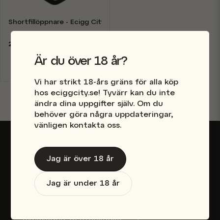
Shortfillöppnare - Ecigg City
29 kr
Är du över 18 år?
Finns i lager
Vi har strikt 18-års gräns för alla köp
hos eciggcity.se! Tyvärr kan du inte
ändra dina uppgifter själv. Om du
behöver göra några uppdateringar,
vänligen kontakta oss.
Besök vår e-ciggbutik i Stockholm
Jag är över 18 år
Mån-Fre 10-20
Jag är under 18 år
Lör-Sön 11-18
Sveavägen 96 Stockholm