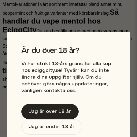
Mentolvariationer i vårt sortiment innefattar bland annat mint, 
Så 
peppermint och fruktiga varianter med körsbärsinslag.
handlar du vape mentol hos 
EciggCity
Du kan beställa online med hemleverans inom 
cirka 1–3 arbetsdagar, alternativt hämta i butik på Sveavägen 96 i 
Stockholm. Vi erbjuder kortbetalning, Swish och faktura (via 
Är du över 18 år?
ålderskontroll). Vid upphämtning i butik visar du giltig ID-handling 
Relaterade 
för att säkerställa rätt ålder.
Vi har strikt 18-års gräns för alla köp
tillbehör
hos eciggcity.se! Tyvärr kan du inte
Nikotinboosters
 för att höja styrkan i 
ändra dina uppgifter själv. Om du
shortfills.
Basvätska
 50/50 och 70VG för egen blandning.
Pods och 
behöver göra några uppdateringar,
coils
 som passar podsystem med mentol.
vänligen kontakta oss.
Vanliga frågor om vape mentol
Jag är över 18 år
Jag är under 18 år