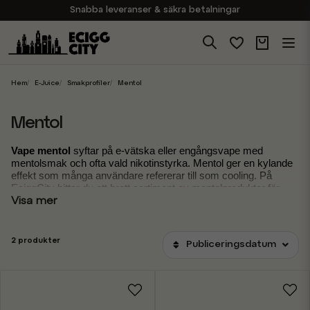
Snabba leveranser & säkra betalningar
Handla i vår butik på Sveavägen
Brett sortiment av produkter
Experter på E-Cigg
Hem
E-Juice
Smakprofiler
Mentol
Mentol
Vape mentol
 syftar på e-vätska eller engångsvape med 
mentolsmak och ofta vald nikotinstyrka. Mentol ger en kylande 
effekt som många användare refererar till som cooling. På 
EciggCity hittar du ett brett sortiment av mentolprodukter för 
olika preferenser.
Visa mer
2 produkter
Publiceringsdatum