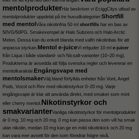
eller för att kyla ned den varma ångan.
mentolprodukter
Här beskriver vi EciggCitys utbud av 
Shortfill 
mentolprodukter uppdelat på tre huvudkategorier:
med mentol
Våra nikotinfria 50 ml 
shortfills
 har en bas av 
50VG/50PG. Smakexempel är Halo Subzero och Halo Arctic 
Melon. Dessa kan du enkelt blanda med valfri nikotinbas för att 
Mentol e-juice
anpassa styrkan.
Vi erbjuder 10 ml 
e-juicer
från Liqua i både standard- och Nicsalt-varianter (10–20 mg). 
Produkterna är avsedda att följa svenska regler och levererar en 
Engångsvape med 
mentolkaraktär.
mentolsmaker
Välj bland förfyllda enheter från Vont, Angel 
Pods, Vozol och Rev med nikotinstyrkor 0–20 mg. Varje 
engångsvape är klar att använda direkt, med smaker som mint 
Nikotinstyrkor och 
eller cherry mentol.
smakvarianter
Vanliga nikotinstyrkor för mentolprodukter 
är 0 mg, 10 mg och 20 mg. 0 mg kan passa den som vill ha smak 
utan nikotin, medan 10 mg kan ge en mild nikotinkick och 20 mg 
kan vara mer avsett för den som föredrar högre nivå. 