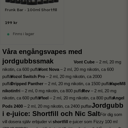
Frunk Bar - 100ml Shortfill
199 kr
Finns i lager
Våra engångsvapes med
jordgubbssmak
Vont Cube
 – 2 ml, 20 mg 
nikotin, ca 600 puffar
Vont Nova
 – 2 ml, 20 mg nikotin, ca 600 
puffar
Vozol Switch Pro
 – 2 ml, 20 mg nikotin, ca 2000 
puffar
Dripped Panther
 – 2 ml, 20 mg nikotin, ca 1500 puffar
VapeM8 
nikotinfri
 – 2 ml, 0 mg nikotin, ca 800 puffar
Rev
 – 2 ml, 20 mg 
nikotin, ca 600 puffar
Vfeel
 – 2 ml, 20 mg nikotin, ca 800 puffar
Angel 
Jordgubb 
Pods 2400
 – 2 ml, 20 mg nikotin, ca 2400 puffar
i e-juice: Shortfill och Nic Salt
För dig som 
vill dosera själv erbjuder vi 
shortfill
 e-juicer som Fizzy 100 ml 