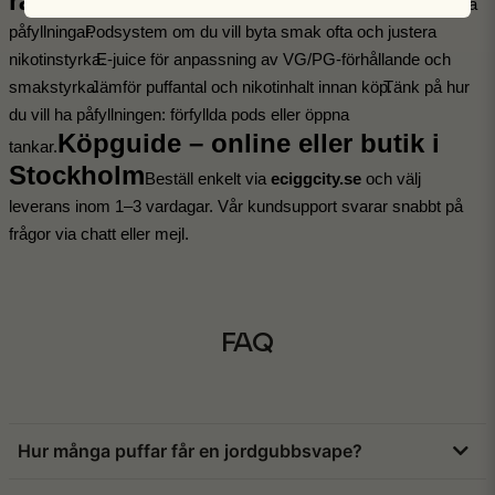
rätt jordgubbsvape
Engångsvape för inga 
påfyllningar.
Podsystem om du vill byta smak ofta och justera 
nikotinstyrka.
E-juice för anpassning av VG/PG-förhållande och 
smakstyrka.
Jämför puffantal och nikotinhalt innan köp.
Tänk på hur 
du vill ha påfyllningen: förfyllda pods eller öppna 
Köpguide – online eller butik i 
tankar.
Stockholm
Beställ enkelt via 
eciggcity.se
 och välj 
leverans inom 1–3 vardagar. Vår kundsupport svarar snabbt på 
frågor via chatt eller mejl.
FAQ
Hur många puffar får en jordgubbsvape?
Antalet puffar varierar mellan modeller.