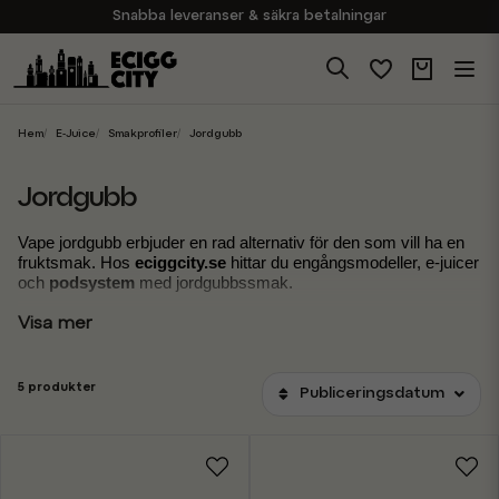
Snabba leveranser & säkra betalningar
Handla i vår butik på Sveavägen
Brett sortiment av produkter
Experter på E-Cigg
Hem
E-Juice
Smakprofiler
Jordgubb
Jordgubb
Vape jordgubb erbjuder en rad alternativ för den som vill ha en 
fruktsmak. Hos 
eciggcity.se
 hittar du engångsmodeller, e-juicer 
och 
podsystem
 med jordgubbssmak.
Visa mer
5 produkter
Publiceringsdatum