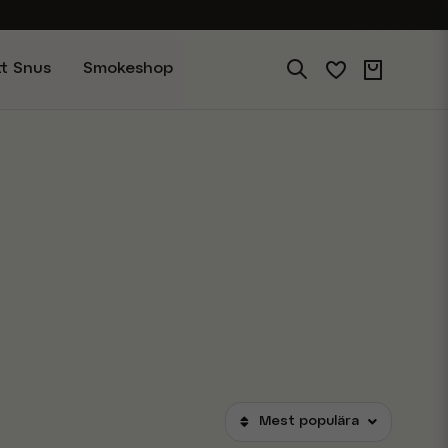
Företagskund
Mina sidor
tt Snus
Smokeshop
Mest populära