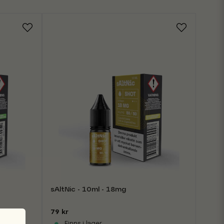
sAltNic - 10ml - 18mg
79 kr
Finns i lager