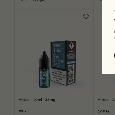
AltNic - 10ml - 36mg
AltNic - 
99 kr
109 kr