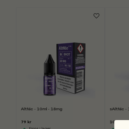
AltNic - 10ml - 18mg
sAltNic -
79 kr
109 kr
Finns i lager
Finns i