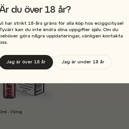
Är du över 18 år?
Vi har strikt 18-års gräns för alla köp hos eciggcity.se!
Tyvärr kan du inte ändra dina uppgifter själv. Om du
behöver göra några uppdateringar, vänligen kontakta
oss.
Jag är över 18 år
Jag är under 18 år
10ml - 72mg