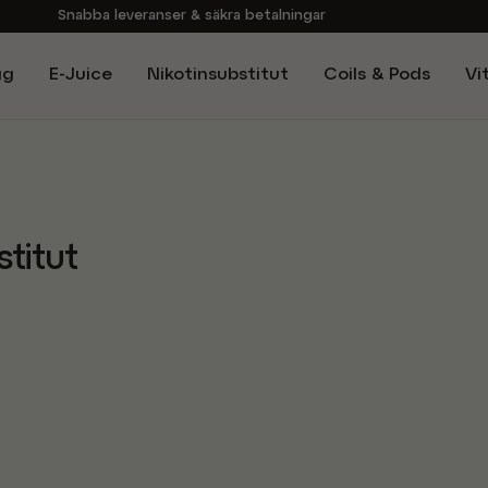
Snabba leveranser & säkra betalningar
Handla i vår butik på Sveavägen
gg
E-Juice
Nikotinsubstitut
Coils & Pods
Vi
Brett sortiment av produkter
Experter på E-Cigg
stitut