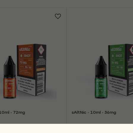
 10ml - 72mg
sAltNic - 10ml - 36mg
99 kr
 lager
Finns i lager