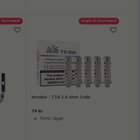
r Sortiment
Utgår Ur Sortiment
Innokin - T18 1.5 ohm Coils
79 kr
Finns i lager