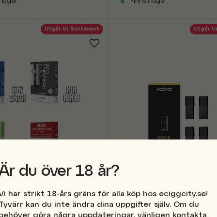
 lager
Finns i lager
Utgår Ur Sortiment
Utgår U
Är du över 18 år?
Voopoo - S1 Pods
 - EUC Coils
Vi har strikt 18-års gräns för alla köp hos eciggcity.se!
69 kr
Tyvärr kan du inte ändra dina uppgifter själv. Om du
behöver göra några uppdateringar, vänligen kontakta
Finns i lager
 lager