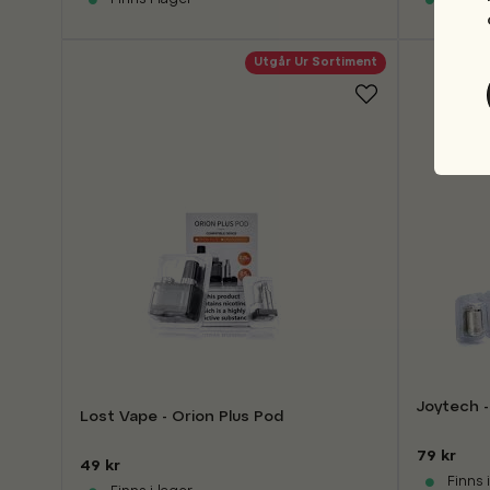
Utgår Ur Sortiment
Joytech -
Lost Vape - Orion Plus Pod
79 kr
49 kr
Finns i