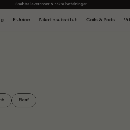
Snabba leveranser & säkra betalningar
Handla i vår butik på Sveavägen
gg
E-Juice
Nikotinsubstitut
Coils & Pods
Vi
Brett sortiment av produkter
Experter på E-Cigg
ch
Eleaf