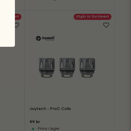
r Sortiment
Utgår Ur Sortiment
Joytech - ProC Coils
99 kr
Finns i lager