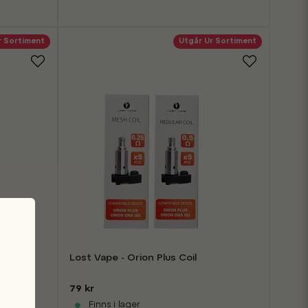
r Sortiment
Utgår Ur Sortiment
Lost Vape - Orion Plus Coil
79 kr
Finns i lager