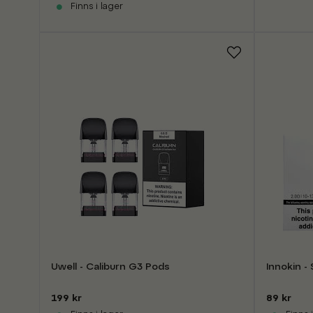
Finns i lager
Uwell - Caliburn G3 Pods
Innokin -
199 kr
89 kr