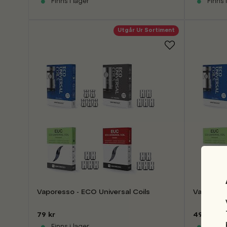
Finns i lager
Finns i
Utgår Ur Sortiment
Vaporesso - ECO Universal Coils
Vaporesso
79 kr
49 kr
Finns i lager
Finns i