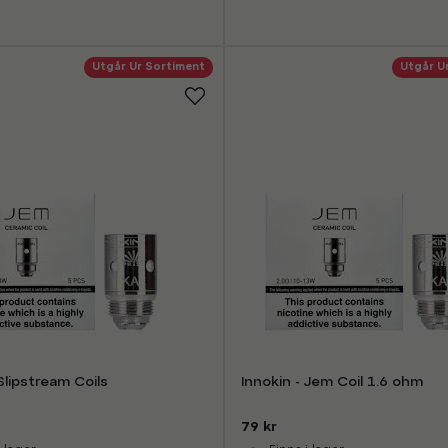
Utgår Ur Sortiment
Utgår U
 Slipstream Coils
Innokin - Jem Coil 1.6 ohm
79 kr