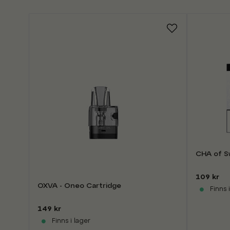
CHA of S
109 kr
OXVA - Oneo Cartridge
Finns i
149 kr
Finns i lager