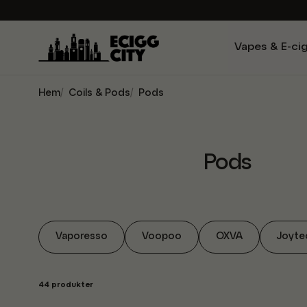
Vapes & E-ci
Hem
Coils & Pods
Pods
Pods
Vaporesso
Voopoo
OXVA
Joyte
44 produkter