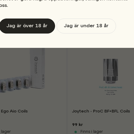
oss.
Utgår Ur Sortiment
Utgår U
Jag är över 18 år
Jag är under 18 år
 Ego Aio Coils
Joytech - ProC BF+BFL Coils
99 kr
 lager
Finns i lager