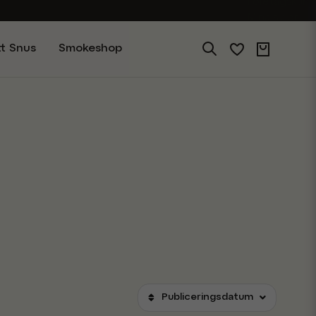
Företagskund
Mina sidor
tt Snus
Smokeshop
Publiceringsdatum