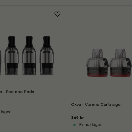
o - Eco one Pods
Oxva - Vprime Cartridge
 lager
169 kr
Finns i lager