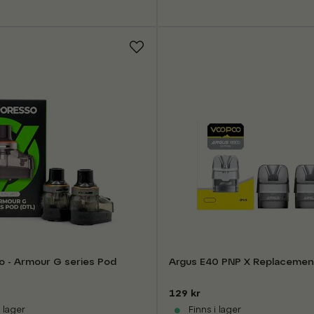
o - Armour G series Pod
Argus E40 PNP X Replacemen
129 kr
 lager
Finns i lager