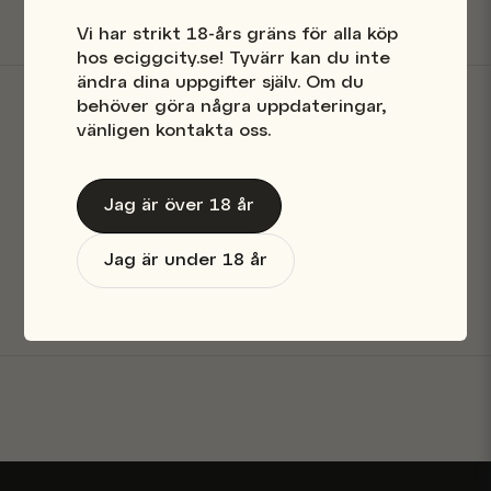
name
Vi har strikt 18-års gräns för alla köp
Namn
hos eciggcity.se! Tyvärr kan du inte
ändra dina uppgifter själv. Om du
behöver göra några uppdateringar,
email
Mejladress
vänligen kontakta oss.
Butik i Stockholm
Jag är över 18 år
Snabba leveranser
Ja, ni får publicera min fråga
Jag är under 18 år
Säkra betalningar
Skicka fråga