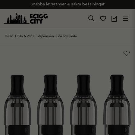
Snabba leveranser & säkra betalningar
Handla i vår butik på Sveavägen
Brett sortiment av produkter
Experter på E-Cigg
Hem
Coils & Pods
Vaporesso - Eco one Pods