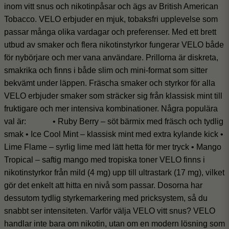
inom
vitt snus och nikotinpåsar
och ägs av British American
Tobacco. VELO erbjuder en mjuk, tobaksfri upplevelse som
passar många olika vardagar och preferenser.
Med ett brett
utbud av smaker och flera nikotinstyrkor fungerar VELO både
för nybörjare och mer vana användare. Prillorna är diskreta,
smakrika och finns i både
slim
och
mini-format
som sitter
bekvämt under läppen.
Fräscha smaker och styrkor för alla
VELO erbjuder smaker som sträcker sig från klassisk mint till
fruktigare och mer intensiva kombinationer. Några populära
val är:
•
Ruby Berry
– söt bärmix med fräsch och tydlig
smak
•
Ice Cool Mint
– klassisk mint med extra kylande kick
•
Lime Flame
– syrlig lime med lätt hetta för mer tryck
•
Mango
Tropical
– saftig mango med tropiska toner
VELO finns i
nikotinstyrkor från
mild (4 mg)
upp till
ultrastark (17 mg)
, vilket
gör det enkelt att hitta en nivå som passar. Dosorna har
dessutom tydlig styrkemarkering med pricksystem, så du
snabbt ser intensiteten.
Varför välja VELO vitt snus?
VELO
handlar inte bara om nikotin, utan om en modern lösning som