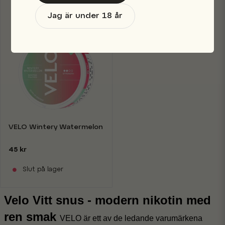
Jag är under 18 år
VELO Wintery Watermelon Mini
45 kr
Slut på lager
Velo Vitt snus - modern nikotin med
ren smak
VELO är ett av de ledande varumärkena