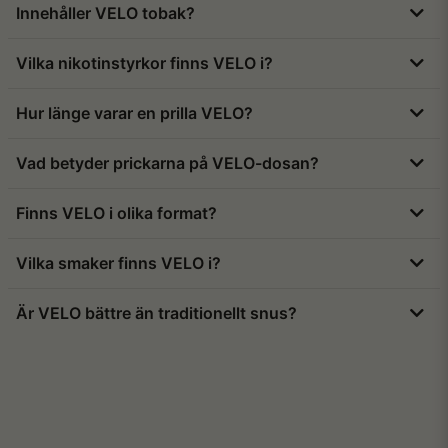
Innehåller VELO tobak?
nikotinpåsar. Det innehåller nikotin men ingen tobak
och används diskret under läppen. Många väljer
Nej. VELO är helt tobaksfritt. Prillorna består av
Vilka nikotinstyrkor finns VELO i?
VELO för en ren smak och modern upplevelse.
nikotin, växtfiber, aromer och andra livsmedelssäkra
ingredienser.
VELO finns i flera olika styrkor – från milda alternativ
Hur länge varar en prilla VELO?
runt 4 mg till starkare och ultrastarka varianter upp
till cirka 17 mg, beroende på sort.
En prilla VELO används vanligtvis i cirka 20–60
Vad betyder prickarna på VELO-dosan?
minuter, beroende på nikotinstyrka och personliga
preferenser.
Pricksystemet visar nikotinstyrkan. Ju fler prickar,
Finns VELO i olika format?
desto starkare nikotin.
Ja. VELO finns bland annat i slim- och mini-format,
Vilka smaker finns VELO i?
vilket gör att prillorna sitter diskret och bekvämt
under läppen.
VELO erbjuder ett brett utbud av smaker, till exempel
Är VELO bättre än traditionellt snus?
mint, bär, citrus och tropiska frukter.
VELO innehåller ingen tobak och luktar mindre än
traditionellt snus. Många upplever det som ett
modernare och mer diskret alternativ.