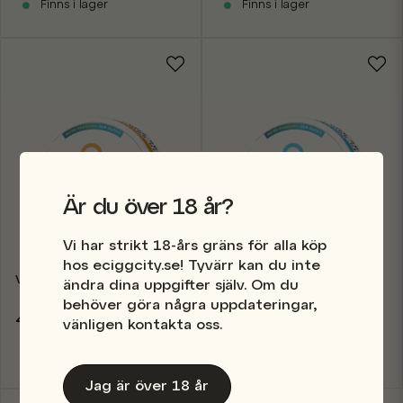
Finns i lager
Finns i lager
Är du över 18 år?
Vi har strikt 18-års gräns för alla köp
hos eciggcity.se! Tyvärr kan du inte
VELO Tropical Mango
VELO Crispy Peppermint
ändra dina uppgifter själv. Om du
behöver göra några uppdateringar,
45 kr
45 kr
vänligen kontakta oss.
Finns i lager
Finns i lager
Jag är över 18 år