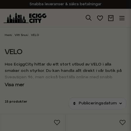
Snabba leveranser & säkra betalningar
Handla i vår butik på Sveavägen
Brett sortiment av produkter
Experter på E-Cigg
Hem
Vitt Snus
VELO
VELO
Hos EciggCity hittar du ett stort utbud av VELO i alla
smaker och styrkor. Du kan handla allt direkt i vår butik på
Sveavägen 96, men också beställa online med snabb
leverans. Vi har alltid färska dosor och ett brett sortiment
Visa mer
redo för dig.
15 produkter
Publiceringsdatum