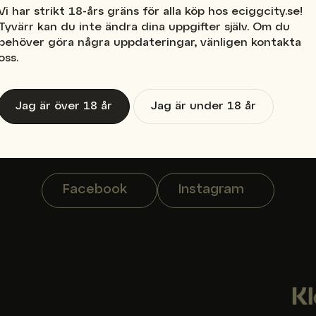
Vi har strikt 18-års gräns för alla köp hos eciggcity.se!
Tyvärr kan du inte ändra dina uppgifter själv. Om du
behöver göra några uppdateringar, vänligen kontakta
Frågor?
oss.
Kontakta oss
Jag är över 18 år
Jag är under 18 år
Telefon: 08-88 60 70
E-post: info@eciggcity.se
Order: order@eciggcity.se
Facebook
Instagram