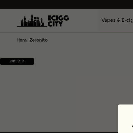
Vapes & E-ci
Hem
Zeronito
Vitt Snus