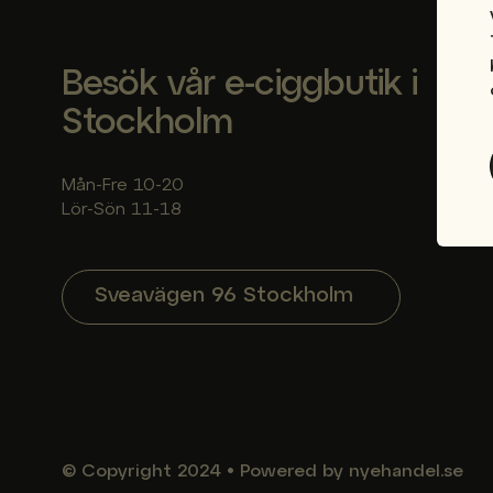
Besök vår e-ciggbutik i
Stockholm
Mån-Fre 10-20
Lör-Sön 11-18
Sveavägen 96 Stockholm
© Copyright
2024
•
Powered by nyehandel.se