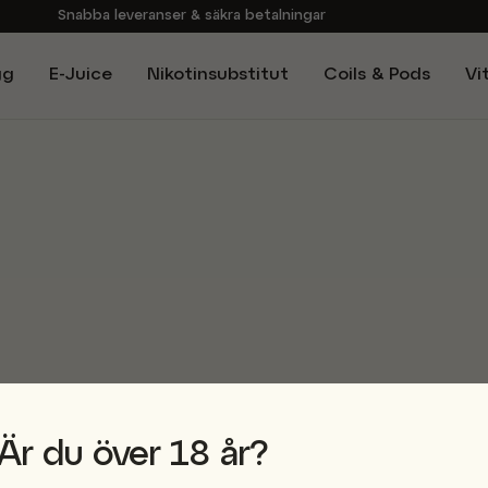
Snabba leveranser & säkra betalningar
Handla i vår butik på Sveavägen
gg
E-Juice
Nikotinsubstitut
Coils & Pods
Vi
Brett sortiment av produkter
Experter på E-Cigg
Är du över 18 år?