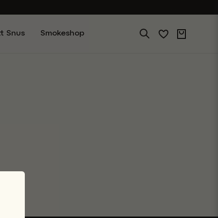
Företagskund
Mina sidor
tt Snus
Smokeshop