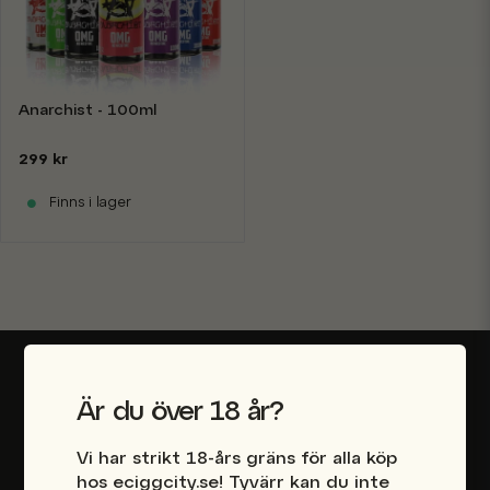
Anarchist - 100ml
299 kr
Finns i lager
Besök vår e-ciggbutik i Stockholm
Är du över 18 år?
Mån-Fre 10-20
Vi har strikt 18-års gräns för alla köp
Lör-Sön 11-18
hos eciggcity.se! Tyvärr kan du inte