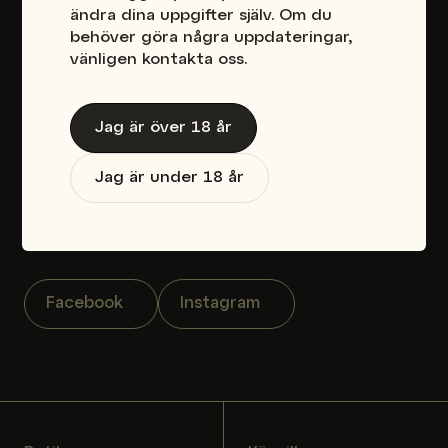
ändra dina uppgifter själv. Om du
behöver göra några uppdateringar,
Sveavägen 96 Stockholm
vänligen kontakta oss.
Frågor?
Jag är över 18 år
Kontakta oss
Jag är under 18 år
Telefon: 08-88 60 70
E-post: info@eciggcity.se
Order: order@eciggcity.se
Facebook
Instagram