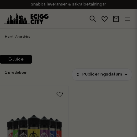
Snabba leveranser & säkra betalningar
Handla i vår butik på Sveavägen
Brett sortiment av produkter
Experter på E-Cigg
Hem
Anarchist
E-Juice
1 produkter
Publiceringsdatum