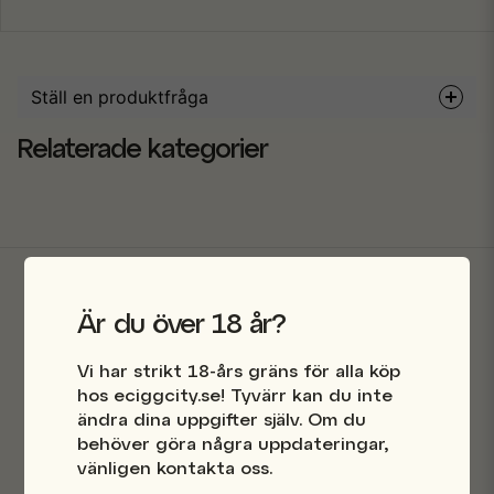
Ställ en produktfråga
question
Relaterade kategorier
Fråga oss något om denna produkten...
name
Namn
Är du över 18 år?
Butik i Stockholm
email
Mejladress
Vi har strikt 18-års gräns för alla köp
Snabba leveranser
hos eciggcity.se! Tyvärr kan du inte
ändra dina uppgifter själv. Om du
behöver göra några uppdateringar,
Säkra betalningar
Ja, ni får publicera min fråga
vänligen kontakta oss.