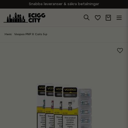
Snabba leveranser & säkra betalningar
Handla i vår butik på Sveavägen
Brett sortiment av produkter
Experter på E-Cigg
Hem
Voopoo PNP X Coils 5-p