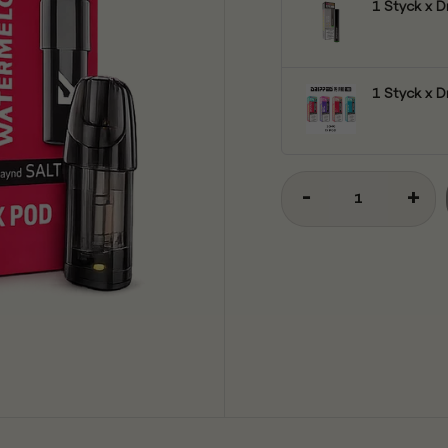
1 Styck x D
1 Styck x D
-
+