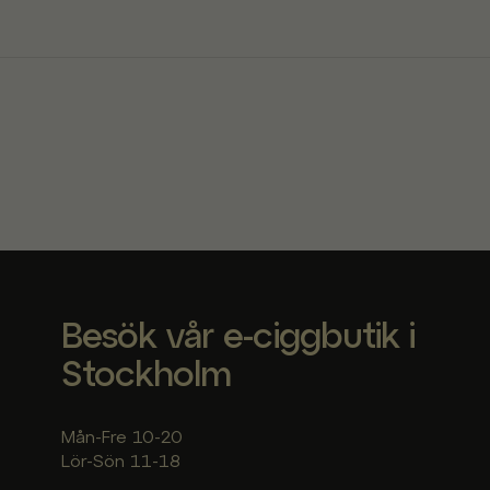
Besök vår e-ciggbutik i
Stockholm
Mån-Fre 10-20
Lör-Sön 11-18