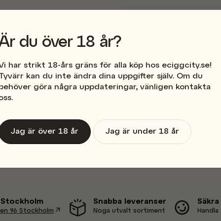
Ställ en produktfråga
question
Är du över 18 år?
Fråga oss något om den
igg
Vi har strikt 18-års gräns för alla köp hos eciggcity.se!
Tyvärr kan du inte ändra dina uppgifter själv. Om du
a Podsystem
behöver göra några uppdateringar, vänligen kontakta
name
Namn
oss.
Jag är över 18 år
Jag är under 18 år
Ja, ni får publicera 
i Stockholm
Snabba leveranser
Säkra
en 96 Stockholm
Noga utvalt sortiment
Handla 