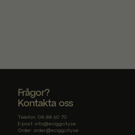
Frågor?
Kontakta oss
Telefon: 08-88 60 70
E-post: info@eciggcity.se
Order: order@eciggcity.se