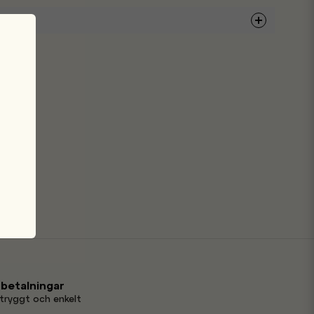
na produkten...
email
Mejladress
min fråga
 betalningar
tryggt och enkelt