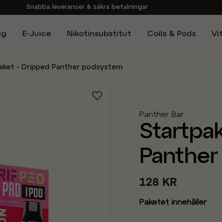
Snabba leveranser & säkra betalningar
Handla i vår butik på Sveavägen
gg
E-Juice
Nikotinsubstitut
Coils & Pods
Vi
Brett sortiment av produkter
Experter på E-Cigg
aket - Dripped Panther podsystem
Panther Bar
Startpa
Panther
128 KR
Paketet innehåller