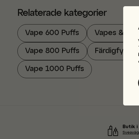
Relaterade kategorier
Vape 600 Puffs
Vapes & E-c
Vape 800 Puffs
Färdigfylld
Vape 1000 Puffs
Butik 
Sveaväg