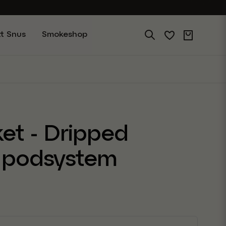
Företagskund
Mina sidor
tt Snus
Smokeshop
ket - Dripped
 podsystem