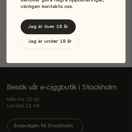
behöver göra några uppdateringar,
Ja, ni får publicera min fråga
vänligen kontakta oss.
Säkra betalningar
Jag är över 18 år
Jag är under 18 år
Skicka fråga
Besök vår e-ciggbutik i Stockholm
Mån-Fre 10-20
Lör-Sön 11-18
Sveavägen 96 Stockholm