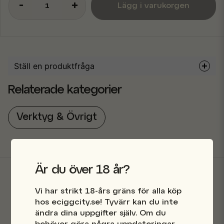
-
+
Lägg i varukorgen
Ställ en produktfråga
question
Relaterade kategorier
Fråga oss något om denna produkten...
Verktyg & Övrigt
name
Namn
Är du över 18 år?
email
Mejladress
Vi har strikt 18-års gräns för alla köp
Butik i Stockholm
hos eciggcity.se! Tyvärr kan du inte
ändra dina uppgifter själv. Om du
Snabba leveranser