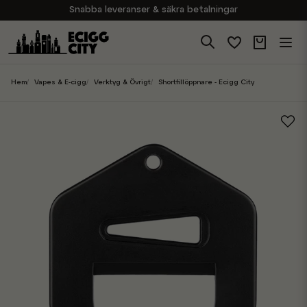
Snabba leveranser & säkra betalningar
Handla i vår butik på Sveavägen
Brett sortiment av produkter
Experter på E-Cigg
Hem
Vapes & E-cigg
Verktyg & Övrigt
Shortfillöppnare - Ecigg City