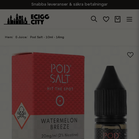
Snabba leveranser & säkra betalningar
Handla i vår butik på Sveavägen
Brett sortiment av produkter
Experter på E-Cigg
Hem
E-Juice
Pod Salt - 10ml - 14mg