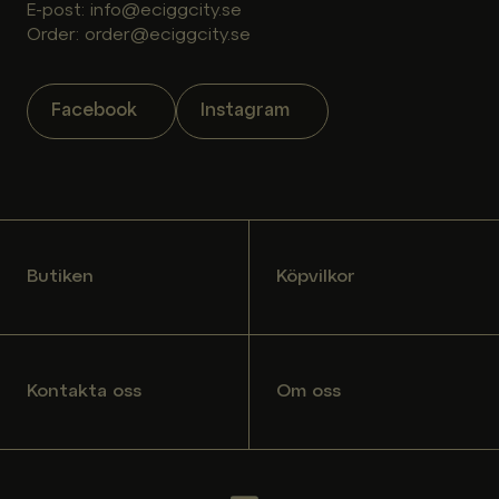
E-post: info@eciggcity.se
Order: order@eciggcity.se
Facebook
Instagram
Butiken
Köpvilkor
Kontakta oss
Om oss