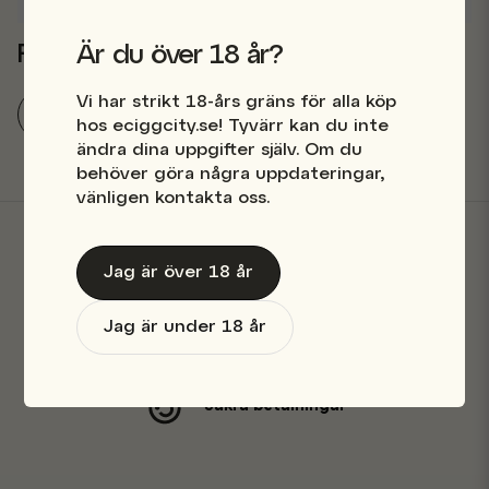
Ställ en produktfråga
question
Relaterade kategorier
Är du över 18 år?
Fråga oss något om denna produkten...
Vi har strikt 18-års gräns för alla köp
Nicsalt 10ml
E-Juice
hos eciggcity.se! Tyvärr kan du inte
ändra dina uppgifter själv. Om du
name
Namn
behöver göra några uppdateringar,
vänligen kontakta oss.
email
Mejladress
Jag är över 18 år
Butik i Stockholm
Jag är under 18 år
Snabba leveranser
Ja, ni får publicera min fråga
Säkra betalningar