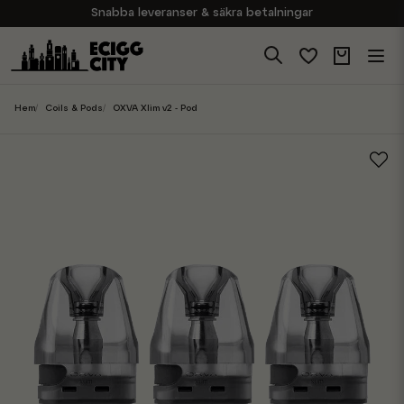
Snabba leveranser & säkra betalningar
Handla i vår butik på Sveavägen
Brett sortiment av produkter
Experter på E-Cigg
Hem
Coils & Pods
OXVA Xlim v2 - Pod