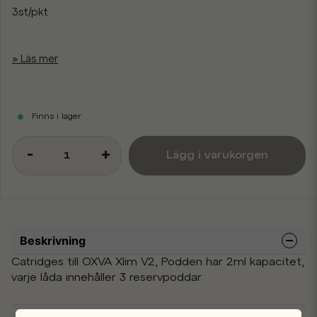
3st/pkt
Läs mer
Finns i lager
-
+
Lägg i varukorgen
Beskrivning
Catridges till OXVA Xlim V2, Podden har 2ml kapacitet,
varje låda innehåller 3 reservpoddar