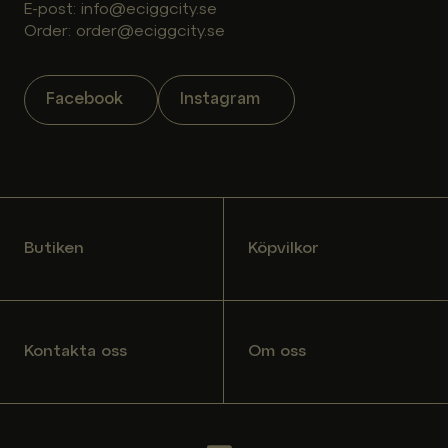
E-post: info@eciggcity.se
Order: order@eciggcity.se
Facebook
Instagram
Butiken
Köpvilkor
Kontakta oss
Om oss