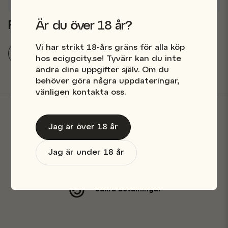
Ställ en produktfråga
question
Relaterade kategorier
Är du över 18 år?
Fråga oss något om denna produkten...
Vi har strikt 18-års gräns för alla köp
Pods
Coils & Pods
OXVA
hos eciggcity.se! Tyvärr kan du inte
ändra dina uppgifter själv. Om du
name
Namn
behöver göra några uppdateringar,
vänligen kontakta oss.
email
Mejladress
Jag är över 18 år
Butik i Stockholm
Jag är under 18 år
Snabba leveranser
Ja, ni får publicera min fråga
Säkra betalningar