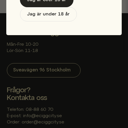
Jag är över 18 år
Jag är under 18 år
Besök vår e-ciggbutik i Stockholm
Mån-Fre 10-20
Lör-Sön 11-18
Sveavägen 96 Stockholm
Frågor?
Kontakta oss
Telefon: 08-88 60 70
E-post: info@eciggcity.se
Order: order@eciggcity.se