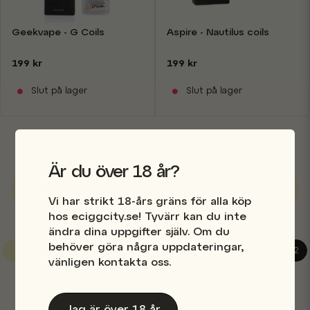
Geekvape - G Coils
Aspire - Nautilus coils
199 kr
199 kr
Slut på lager
Slut på lager
Visar 1-29 av 29 i Coils
Är du över 18 år?
Visa fler ...
Vi har strikt 18-års gräns för alla köp
hos eciggcity.se! Tyvärr kan du inte
ändra dina uppgifter själv. Om du
behöver göra några uppdateringar,
« Föregående
1
2
vänligen kontakta oss.