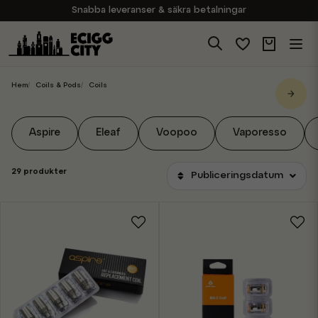
Snabba leveranser & säkra betalningar
Handla i vår butik på Sveavägen
Brett sortiment av produkter
Experter på E-Cigg
Hem
Coils & Pods
Coils
Aspire
Eleaf
Voopoo
Vaporesso
29 produkter
Publiceringsdatum