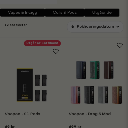
Vapes & E-cigg
Coils & Pods
Utgående
12 produkter
Publiceringsdatum
Utgår Ur Sortiment
Voopoo - S1 Pods
Voopoo - Drag 5 Mod
69 kr
699 kr