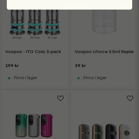
Voopoo - ITO Coils 5-pack
Voopoo Uforce 5.5ml Replac
199 kr
39 kr
Finns i lager
Finns i lager