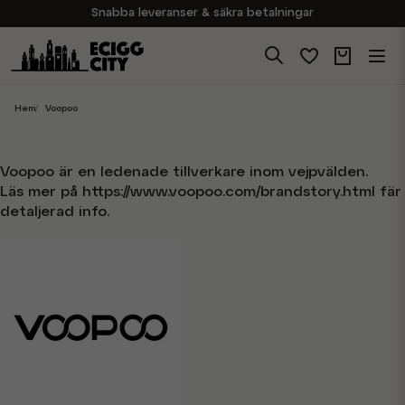
Snabba leveranser & säkra betalningar
Handla i vår butik på Sveavägen
Brett sortiment av produkter
Experter på E-Cigg
Hem
Voopoo
Voopoo är en ledenade tillverkare inom vejpvälden.
Läs mer på
https://www.voopoo.com/brandstory.html
fär
detaljerad info.