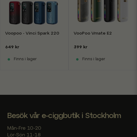
Voopoo - Vinci Spark 220
VooPoo Vmate E2
649 kr
399 kr
Finns i lager
Finns i lager
Besök vår e-ciggbutik i Stockholm
Mån-Fre 10-20
Lör-Sön 11-18