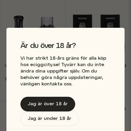
Är du över 18 år?
Vi har strikt 18-års gräns för alla köp
hos eciggcity.se! Tyvärr kan du inte
Voopoo - PNP Pods
Voopoo - Vmate/Vthru pods
ändra dina uppgifter själv. Om du
behöver göra några uppdateringar,
129 kr
99 kr
vänligen kontakta oss.
Finns i lager
Finns i lager
Jag är över 18 år
Jag är under 18 år