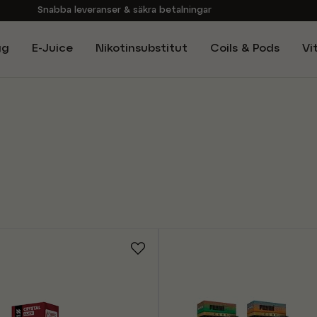
Snabba leveranser & säkra betalningar
Handla i vår butik på Sveavägen
gg
E-Juice
Nikotinsubstitut
Coils & Pods
Vi
Brett sortiment av produkter
Experter på E-Cigg