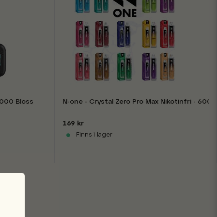
i - 6000 Bloss
N-one - Crystal Zero Pro Max Nikotinfri - 6000
169 kr
Finns i lager