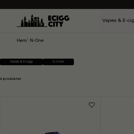
Vapes & E-ci
Hem
N-One
Vapes & E-cigg
E-Juice
6 produkter