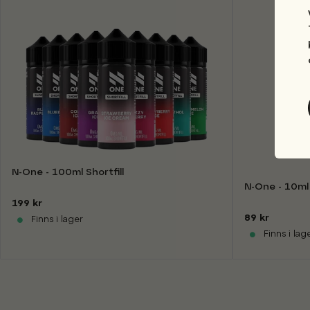
N-One - 100ml Shortfill
N-One - 10ml
199 kr
89 kr
Finns i lager
Finns i lag