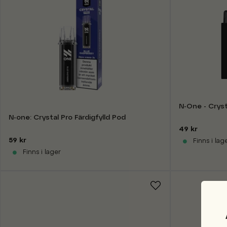
N-One - Cryst
N-one: Crystal Pro Färdigfylld Pod
49 kr
59 kr
Finns i lag
Finns i lager