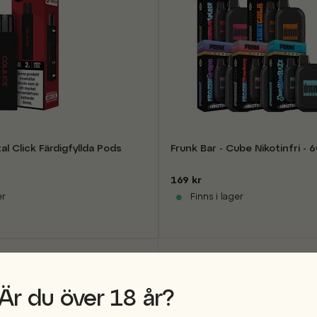
al Click Färdigfyllda Pods
Frunk Bar - Cube Nikotinfr
169 kr
er
Finns i lager
Är du över 18 år?