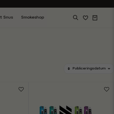
Företagskund
Mina sidor
tt Snus
Smokeshop
Publiceringsdatum